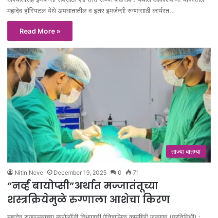
महादेव हॉस्पिटल येथे अपघातातील व इतर इमर्जन्सी रुग्णांसाठी कार्यरत…
Read More »
ताज्या बातम्या
Nitin Neve
December 19, 2025
0
71
“नर्व्ह बायोप्सी”अर्थात मज्जातंतूच्या
शस्त्रक्रियेमुळे रुग्णाला आशेचा किरण
महादेव रुग्णालयाच्या न्यूरोलॉजी विभागाची ऐतिहासिक कामगिरी जळगाव (प्रतिनिधी) :