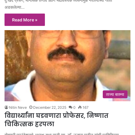
दुःखद प्रसंग, मानसिक तणाव आणि मद्यविषयक व्यसनामुळे नैराश्याच्या गर्तेत
अडकलेल्या…
Read More »
ताज्या बातम्या
Nitin Neve
December 22, 2025
0
167
विद्यार्थ्यांना घडवणारा प्रोफेसर, निष्णात
चिकित्सक हरपला
गोदावरी फाउंडेशनचे अध्यक्ष तथा माजी खा. डॉ. उल्हास पाटील यांची प्रतिक्रिया