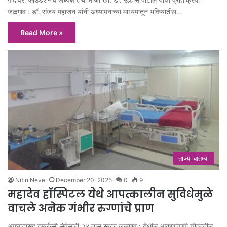
जळगाव : डॉ. संजय महाजन यांनी अध्यापनाच्या माध्यमातून भविष्यातील…
Read More »
ताज्या बातम्या
Nitin Neve
December 20, 2025
0
9
महादेव हॉस्पिटल येथे आपत्कालीन सुविधेमुळे
वाचले अनेक गंभीर रुग्णांचे प्राण
अपघातासह इमर्जन्सी सेवेसाठी २४ तास सज्ज जळगाव : येथील आकाशवाणी चौकातील