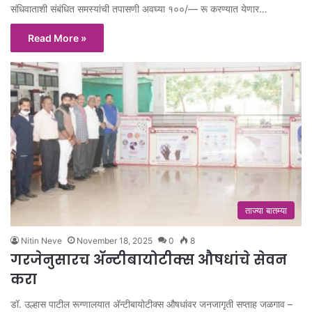
संधिवाताशी संबंधित समस्यांची तपासणी अवघ्या १००/— रू करण्यात येणार…
Read More »
ताज्या बातम्या
Nitin Neve
November 18, 2025
0
8
गरजेनुसारच अ‍ॅन्टीबायोटीक्स औषधांचे सेवन
करा
डॉ. उल्हास पाटील रूग्णालयात अ‍ॅन्टीबायोटीक्स औषधांवर जनजागृती सप्ताह जळगाव –