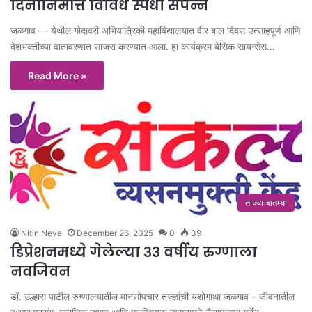
दिनानिमीत्त विविध स्पर्धा संपन्न
जळगाव — येथील गोदावरी अभियांत्रिकी महाविद्यालयात वीर बाल दिवस उत्साहपूर्ण आणि
देशभक्तीच्या वातावरणात साजरा करण्यात आला. हा कार्यक्रम बेसिक सायन्सेस…
Read More »
ताज्या बातम्या
Nitin Neve
December 26, 2025
0
39
डिप्रेशनमध्ये गेलेल्या ३३ वर्षीय रुग्णाला
नवजिवन
डॉ. उल्हास पाटील रुग्णालयातील मानसोपचार तज्ज्ञांची यशोगाथा जळगाव – जीवनातील