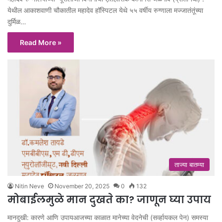
येथील आकाशवाणी चौकातील महादेव हॉस्पिटल येथे ५५ वर्षीय रुग्णाला मज्जातंतूंच्या
दुर्मिळ…
Read More »
ताज्या बातम्या
Nitin Neve
November 20, 2025
0
132
मोबाईलमुळे मान दुखते का? जाणून घ्या उपाय
मानदुखी: कारणे आणि उपायआजच्या काळात मानेच्या वेदनेची (सर्व्हायकल पेन) समस्या