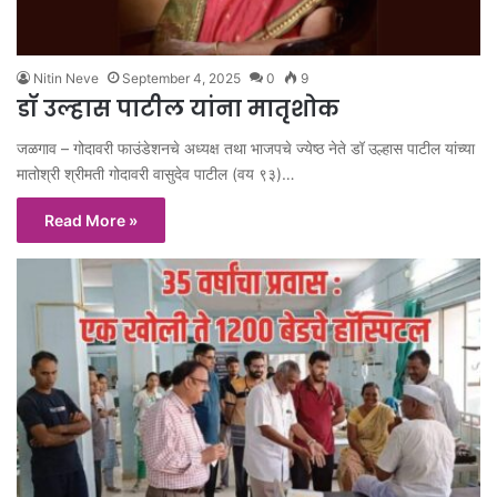
Nitin Neve
September 4, 2025
0
9
डॉ उल्हास पाटील यांना मातृशोक
जळगाव – गोदावरी फाउंडेशनचे अध्यक्ष तथा भाजपचे ज्येष्ठ नेते डॉ उल्हास पाटील यांच्या
मातोश्री श्रीमती गोदावरी वासुदेव पाटील (वय ९३)…
Read More »