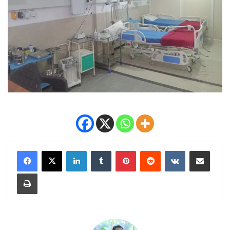
LinkedIn
Tumblr
Pinterest
Reddit
VKontakte
Share via Email
Print