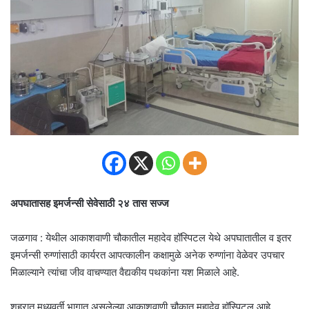
अपघातासह इमर्जन्सी सेवेसाठी २४ तास सज्ज
जळगाव : येथील आकाशवाणी चौकातील महादेव हॉस्पिटल येथे अपघातातील व इतर
इमर्जन्सी रुग्णांसाठी कार्यरत आपत्कालीन कक्षामुळे अनेक रुग्णांना वेळेवर उपचार
मिळाल्याने त्यांचा जीव वाचण्यात वैद्यकीय पथकांना यश मिळाले आहे.
शहरात मध्यवर्ती भागात असलेल्या आकाशवाणी चौकात महादेव हॉस्पिटल आहे.