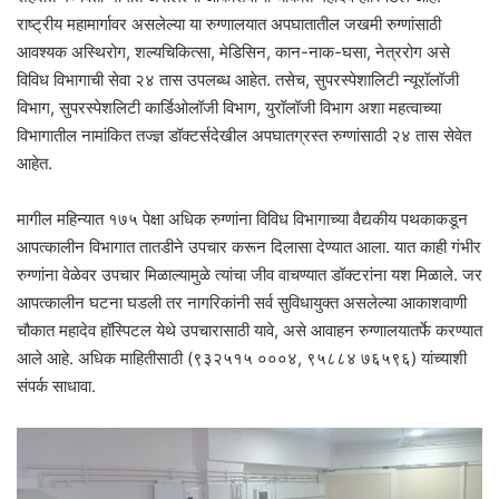
राष्ट्रीय महामार्गावर असलेल्या या रुग्णालयात अपघातातील जखमी रुग्णांसाठी
आवश्यक अस्थिरोग, शल्यचिकित्सा, मेडिसिन, कान-नाक-घसा, नेत्ररोग असे
विविध विभागाची सेवा २४ तास उपलब्ध आहेत. तसेच, सुपरस्पेशालिटी न्यूरॉलॉजी
विभाग, सुपरस्पेशलिटी कार्डिओलॉजी विभाग, युरॉलॉजी विभाग अशा महत्वाच्या
विभागातील नामांकित तज्ज्ञ डॉक्टर्सदेखील अपघातग्रस्त रुग्णांसाठी २४ तास सेवेत
आहेत.
मागील महिन्यात १७५ पेक्षा अधिक रुग्णांना विविध विभागाच्या वैद्यकीय पथकाकडून
आपत्कालीन विभागात तातडीने उपचार करून दिलासा देण्यात आला. यात काही गंभीर
रुग्णांना वेळेवर उपचार मिळाल्यामुळे त्यांचा जीव वाचण्यात डॉक्टरांना यश मिळाले. जर
आपत्कालीन घटना घडली तर नागरिकांनी सर्व सुविधायुक्त असलेल्या आकाशवाणी
चौकात महादेव हॉस्पिटल येथे उपचारासाठी यावे, असे आवाहन रुग्णालयातर्फे करण्यात
आले आहे. अधिक माहितीसाठी (९३२५१५ ०००४, ९५८८४ ७६५९६) यांच्याशी
संपर्क साधावा.