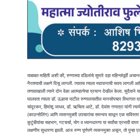
याबाबत माहिती अशी की, रुग्णाच्या वडिलांचे सुमारे दहा महिन्यांपूर्वी अच
नैराश्याची लक्षणे दिसू लागली. त्यातच त्याला मद्यपानाची सवय लागली 
तणावाखाली त्याने दोन वेळा आत्महत्येचा प्रयत्न देखील केला. सुदैवाने या द
घालवता त्याला डॉ. उल्हास पाटील रुग्णालयातील मानसोपचार विभागात दाखल
चांदूरकर, हिमांशू जाधव, डॉ. ऋचिता आटे, डॉ. देवांश गणात्रा यांनी 
(काउन्सेलिंग) आणि व्यसनमुक्ती उपचारांचा समन्वय साधून एक सविस्तर
कुटुंबीयांचा सहभाग, गटचर्चा, योग व ध्यानधारणा या सर्वांचा प्रभावी व
लक्षणीय सुधारणा झाली. आज रुग्ण पूर्णपणे व्यसनमुक्त असून, तो पुन्ह