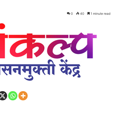
0
40
1 minute read