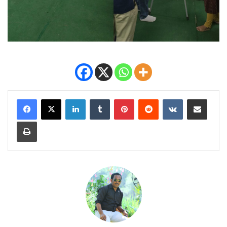
LinkedIn
Tumblr
Pinterest
Reddit
VKontakte
Share via Email
Print