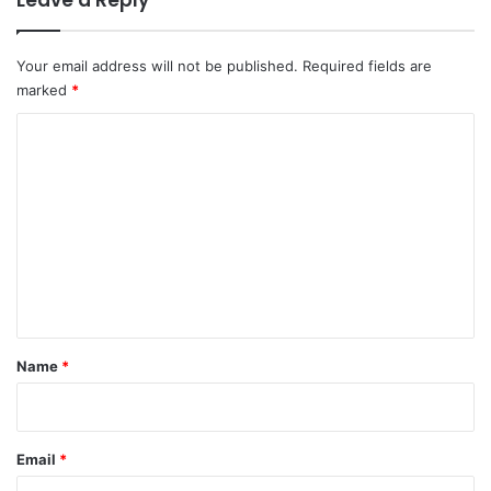
Your email address will not be published.
Required fields are
marked
*
C
o
m
m
e
n
t
*
Name
*
Email
*