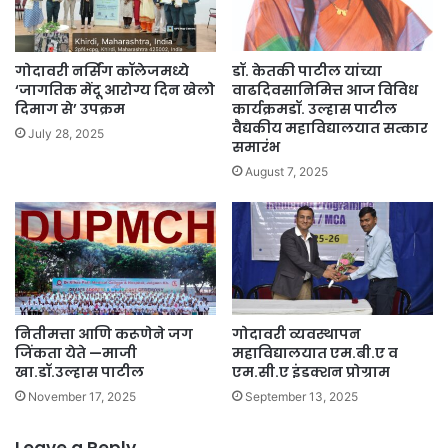
गोदावरी नर्सिंग कॉलेजमध्ये
डॉ. केतकी पाटील यांच्या
‘जागतिक मेंदू आरोग्य दिन खेलोे
वाढदिवसानिमित्त आज विविध
दिमाग से’ उपक्रम
कार्यक्रमडॉ. उल्हास पाटील
वैद्यकीय महाविद्यालयात सत्कार
July 28, 2025
समारंभ
August 7, 2025
नितीमत्ता आणि करूणेने जग
गोदावरी व्यवस्थापन
जिंकता येते —माजी
महाविद्यालयात एम.बी.ए व
खा.डॉ.उल्हास पाटील
एम.सी.ए इंडक्शन प्रोग्राम
November 17, 2025
September 13, 2025
Leave a Reply