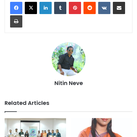
LinkedIn
Tumblr
Pinterest
Reddit
VKontakte
Share via Email
Print
Nitin Neve
Related Articles