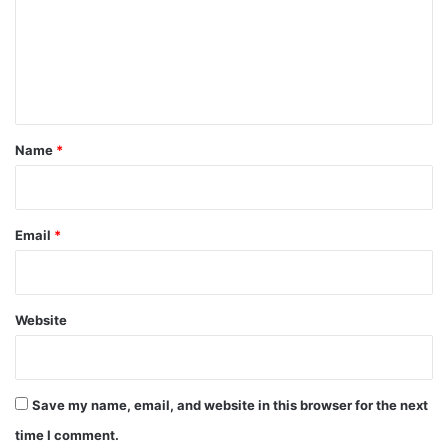
m
e
n
t
*
Name
*
Email
*
Website
Save my name, email, and website in this browser for the next
time I comment.