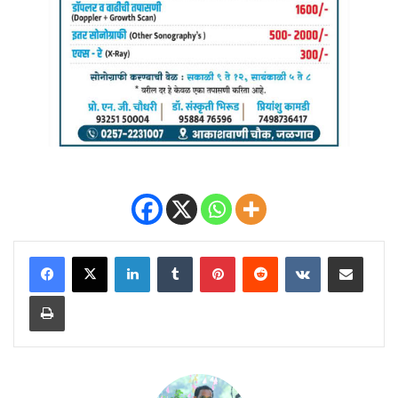
LinkedIn
Tumblr
Pinterest
Reddit
VKontakte
Share via Email
Print