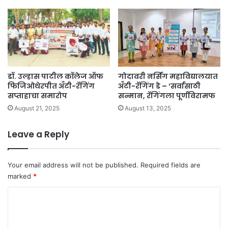
डॉ. उल्हास पाटील कॉलेज ऑफ
गोदावरी नर्सिंग महाविद्यालयात
फिजिओथेरपीत अँटी-रॅगिंग
अँटी-रॅगिंग डे – ‘सर्वांसाठी
सप्ताहाचा समारोप
सन्मान, रॅगिंगला पूर्णविरामफ
August 21, 2025
August 13, 2025
Leave a Reply
Your email address will not be published.
Required fields are
marked
*
C
o
m