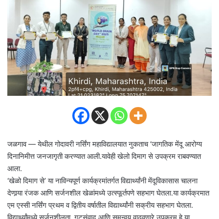
जळगाव — येथील गोदावरी नर्सिंग महाविद्यालयात नुकताच ‘जागतिक मेंदू आरोग्य
दिनानिमीत्त जनजागृती करण्यात आली.यावेही खेलो दिमाग से उपक्रम राबवण्यात
आला.
‘खेळो दिमाग से’ या नाविन्यपूर्ण कार्यक्रमांतर्गत विद्यार्थ्यांनी मेंदूविकासास चालना
देणार्‍या रंजक आणि सर्जनशील खेळांमध्ये उत्स्फूर्तपणे सहभाग घेतला.या कार्यक्रमात
एम एस्सी नर्सिंग प्रथम व द्वितीय वर्षातील विद्यार्थ्यांनी सक्रीय सहभाग घेतला.
विद्यार्थ्यांमध्ये सर्जनशीलता, गटसंवाद आणि समन्वय वाढवणारे उपक्रम हे या