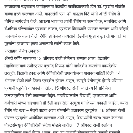
सप्ताहाच्या उद्घाटन कार्यक्रमात वैद्यकीय महाविद्यालयाचे डीन डॉ. प्रशांत सोळंके
यांच्या हस्ते करण्यात आले. याप्रसंगी प्रा. डॉ. बापूराव बिटे यांनी अ‍ॅन्टी रॅगींग डे
निमित्त मार्गदर्शन केले. आपल्या भाषणात त्यांनी रॅगींगच्या सामाजिक, मानसिक आणि
शैक्षणिक परिणामांवर प्रकाश टाकत, प्रत्येक विद्यार्थ्याने परस्पर सन्मान आणि सौहार्द
जपण्याचे आवाहन केले. रॅगींग हा केवळ कायद्याने दंडनीय गुन्हा नसून तो मानवतेच्या
मूल्यांना हरवणारा कृत्य असल्याचे त्यांनी स्पष्ट केले.
सप्ताहात विविध उपक्रम
अ‍ॅन्टी रॅगींग सप्ताहात 13 ऑगस्ट रोजी सेमिनार घेण्यात आला. वैद्यकीय
महाविद्यालयाचे रजीस्ट्रार प्रमोद भिरूड यांनी मार्गदर्शन करतांना कायदेशीर
तरतुदी, विद्यार्थी हक्क आणि रॅगींगविरोधी उपाययोजना याबाबत माहिती दिली. 14
ऑगस्ट रोजी शॉर्ट फिल्म प्रदर्शन होणार असून, त्याद्वारे रॅगींगमुळे होणारे परिणाम
प्रभावी पद्धतीने दाखवले जातील. 15 ऑगस्ट रोजी स्वातंत्र्य दिनानिमित्त
जनजागृतीपर रॅली काढण्यात येईल. महाविद्यालयीन विद्यार्थी, प्राध्यापक आणि
कर्मचारी यांच्या सहभागाने ही रॅली शहरातील प्रमुख मार्गावरून काढली जाईल, ज्यात
रॅगींग बंद करा – मैत्री वाढवा अशा घोषणांनी वातावरण दुमदुमेल. 16 ऑगस्ट रोजी
पोस्टर प्रदर्शन आयोजित करण्यात आले असून, विद्यार्थ्यांनी स्वतः तयार केलेल्या
पोस्टर्समधून रॅगींगविरोधी संदेश मांडले जातील. 17 ऑगस्ट रोजी स्लोगन
सादरीकरण स्पर्धा होणार असून, लघु पण प्रभावी घोषवाक्यांद्वारे जागृती घडवली