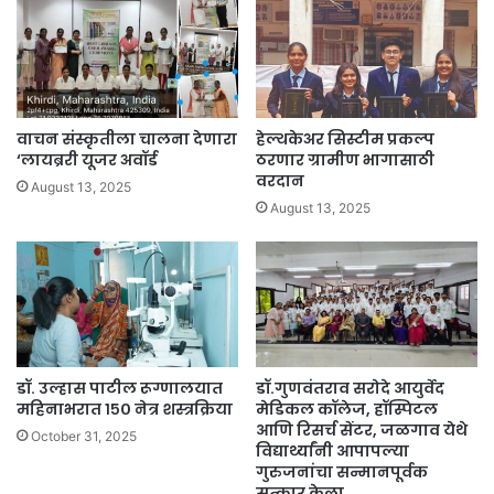
वाचन संस्कृतीला चालना देणारा
हेल्थकेअर सिस्टीम प्रकल्प
‘लायब्ररी यूजर अवॉर्ड
ठरणार ग्रामीण भागासाठी
वरदान
August 13, 2025
August 13, 2025
डॉ. उल्हास पाटील रूग्णालयात
डॉ.गुणवंतराव सरोदे आयुर्वेद
महिनाभरात १५० नेत्र शस्त्रक्रिया
मेडिकल कॉलेज, हॉस्पिटल
आणि रिसर्च सेंटर, जळगाव येथे
October 31, 2025
विद्यार्थ्यांनी आपापल्या
गुरुजनांचा सन्मानपूर्वक
सत्कार केला.