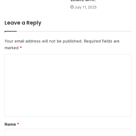
July 11, 2025
Leave a Reply
Your email address will not be published.
Required fields are
marked
*
C
o
m
m
e
n
t
*
Name
*