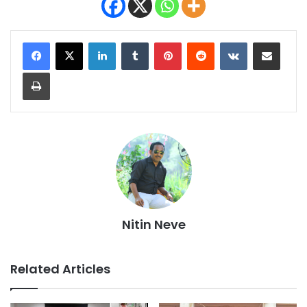
LinkedIn
Tumblr
Pinterest
Reddit
VKontakte
Share via Email
Print
Nitin Neve
Related Articles