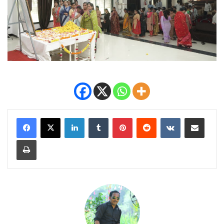
LinkedIn
Tumblr
Pinterest
Reddit
VKontakte
Share via Email
Print